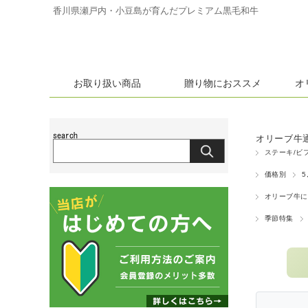
香川県瀬戸内・小豆島が育んだプレミアム黒毛和牛
お取り扱い商品
贈り物におススメ
オ
すき焼き/すきやき肉
しゃぶし
オリーブ牛通
ステーキ/ビフテキ肉
焼肉/や
ステーキ/ビ
焼肉・すき焼きのタレ、ステーキソース
讃岐の逸
価格別
5
希少部位/ホルモン（和牛、輸入）
オリーブ牛に
季節特集