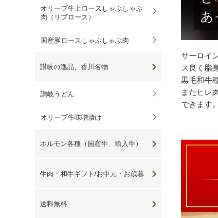
オリーブ牛上ロースしゃぶしゃぶ
あ
肉（リブロース）
国産豚ロースしゃぶしゃぶ肉
サーロイ
讃岐の逸品、香川名物
ス良く脂
黒毛和牛
またヒレ
讃岐うどん
できます
オリーブ牛味噌漬け
ホルモン各種（国産牛、輸入牛）
牛肉・和牛ギフト/お中元・お歳暮
送料無料