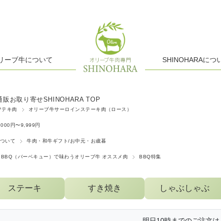
リーブ牛について
SHINOHARAにつ
ゃぶ肉
販お取り寄せSHINOHARA TOP
きにく
フテキ肉
オリーブ牛サーロインステーキ肉（ロース）
品、香川名物
,000円〜9,999円
ついて
牛肉・和牛ギフト/お中元・お歳暮
BBQ（バーベキュー）で味わうオリーブ牛 オススメ肉
BBQ特集
ステーキ
すき焼き
しゃぶしゃぶ
明日10時までのご注文は