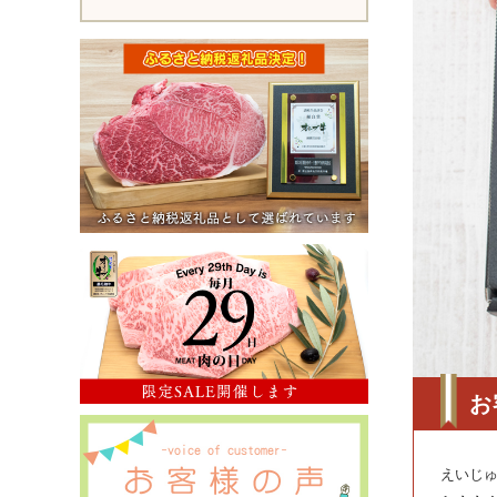
お
えいじ