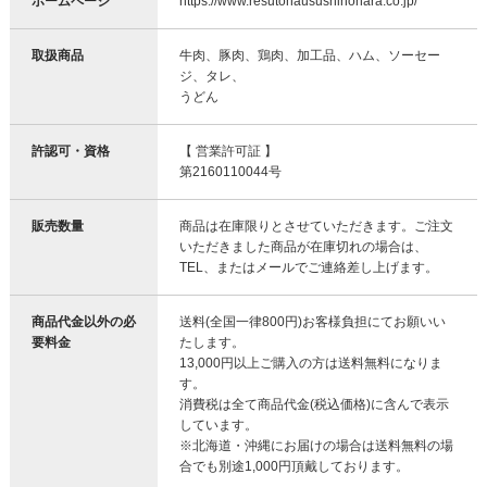
ホームページ
https://www.resutohausushinohara.co.jp/
取扱商品
牛肉、豚肉、鶏肉、加工品、ハム、ソーセー
ジ、タレ、
うどん
許認可・資格
【 営業許可証 】
第2160110044号
販売数量
商品は在庫限りとさせていただきます。ご注文
いただきました商品が在庫切れの場合は、
TEL、またはメールでご連絡差し上げます。
商品代金以外の必
送料(全国一律800円)お客様負担にてお願いい
要料金
たします。
13,000円以上ご購入の方は送料無料になりま
す。
消費税は全て商品代金(税込価格)に含んで表示
しています。
※北海道・沖縄にお届けの場合は送料無料の場
合でも別途1,000円頂戴しております。