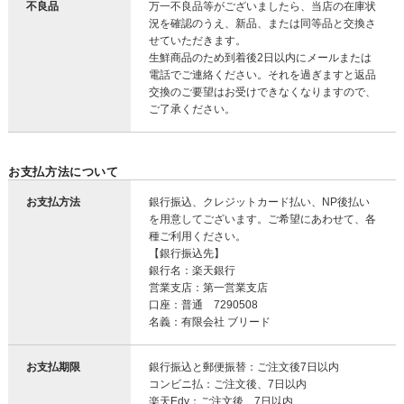
不良品
万一不良品等がございましたら、当店の在庫状
況を確認のうえ、新品、または同等品と交換さ
せていただきます。
生鮮商品のため到着後2日以内にメールまたは
電話でご連絡ください。それを過ぎますと返品
交換のご要望はお受けできなくなりますので、
ご了承ください。
お支払方法について
お支払方法
銀行振込、クレジットカード払い、NP後払い
を用意してございます。ご希望にあわせて、各
種ご利用ください。
【銀行振込先】
銀行名：楽天銀行
営業支店：第一営業支店
口座：普通 7290508
名義：有限会社 ブリード
お支払期限
銀行振込と郵便振替：ご注文後7日以内
コンビニ払：ご注文後、7日以内
楽天Edy：ご注文後、7日以内