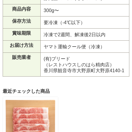
商品内容
300g〜
保存方法
要冷凍（-4℃以下）
賞味期限
冷凍で2週間、解凍後2日以内
お届け方法
ヤマト運輸クール便（冷凍）
販売業者
(有)ブリード
（レストハウスしのはら精肉店）
香川県観音寺市大野原町大野原4140-1
最近チェックした商品