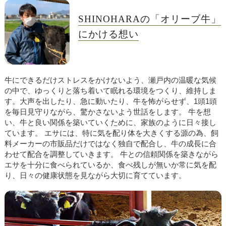
SHINOHARAの「オリーブ牛」
にかける想い
牛にできるだけストレスをかけないよう、瀬戸内の温暖な気候
の中で、ゆっくりと落ち着いて眠れる環境をつくり、維持しま
す。大声を出したり、急に動いたり、牛を怖がらせず、1頭1頭
を毎日見守りながら、驚かさないよう世話をします。 牛を想
い、牛と良い関係を築いていくために、家族のように日々接し
ています。 エサには、特に気を配り体を大きくする源の為、飼
料メーカーの市販品だけではなく独自で配合し、牛の成長に合
わせて配合を調整していきます。 牛との信頼関係を築きながら
エサを十分に食べられているか、食べ残しが無いか常に気を配
り、日々の健康状態を見ながら大切に育てています。