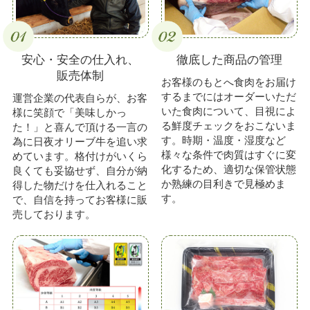
安心・安全の仕入れ、
徹底した商品の管理
販売体制
お客様のもとへ食肉をお届け
するまでにはオーダーいただ
運営企業の代表自らが、お客
いた食肉について、目視によ
様に笑顔で「美味しかっ
る鮮度チェックをおこないま
た！」と喜んで頂ける一言の
す。時期・温度・湿度など
為に日夜オリーブ牛を追い求
様々な条件で肉質はすぐに変
めています。格付けがいくら
化するため、適切な保管状態
良くても妥協せず、自分が納
か熟練の目利きで見極めま
得した物だけを仕入れること
す。
で、自信を持ってお客様に販
売しております。