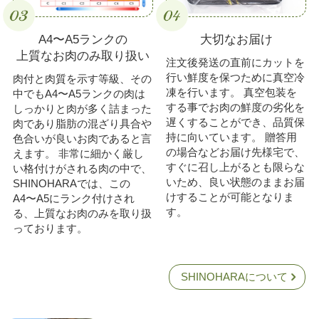
A4〜A5ランクの
大切なお届け
上質なお肉のみ取り扱い
注文後発送の直前にカットを
行い鮮度を保つために真空冷
肉付と肉質を示す等級、その
凍を行います。 真空包装を
中でもA4〜A5ランクの肉は
する事でお肉の鮮度の劣化を
しっかりと肉が多く詰まった
遅くすることができ、品質保
肉であり脂肪の混ざり具合や
持に向いています。 贈答用
色合いが良いお肉であると言
の場合などお届け先様宅で、
えます。 非常に細かく厳し
すぐに召し上がるとも限らな
い格付けがされる肉の中で、
いため、良い状態のままお届
SHINOHARAでは、この
けすることが可能となりま
A4〜A5にランク付けされ
す。
る、上質なお肉のみを取り扱
っております。
SHINOHARAについて