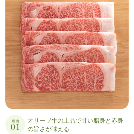
オリーブ牛の上品で甘い脂身と
赤身
の旨さが味える