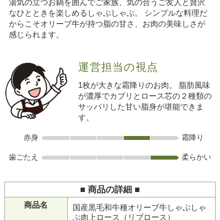
湯気の立つお鍋を囲んでご家族、気の合うご友人と贅沢
なひとときを楽しめるしゃぶしゃぶ。 シンプルな料理だ
からこそオリーブ牛が持つ脂の甘さ、お肉の美味しさが
感じられます。
運営担当の視点
1枚が大きな霜降りのお肉。 脂肪風味
が濃厚でカブリとロース芯の２種類の
サッパリした甘い脂身が堪能できま
す。
赤身
霜降り
歯ごたえ
柔らかい
■ 商品の詳細 ■
商品名
国産黒毛和牛種オリーブ牛しゃぶしゃ
ぶ肉上ロース（リブロース）