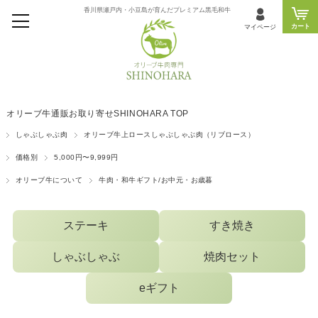
香川県瀬戸内・小豆島が育んだプレミアム黒毛和牛
カート
マイページ
オリーブ牛通販お取り寄せSHINOHARA TOP
しゃぶしゃぶ肉
オリーブ牛上ロースしゃぶしゃぶ肉（リブロース）
価格別
5,000円〜9,999円
オリーブ牛について
牛肉・和牛ギフト/お中元・お歳暮
ステーキ
すき焼き
しゃぶしゃぶ
焼肉セット
eギフト